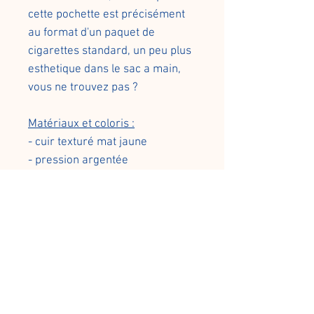
cette pochette est précisément
au format d'un paquet de
cigarettes standard, un peu plus
esthetique dans le sac a main,
vous ne trouvez pas ?
Matériaux et coloris :
- cuir texturé mat jaune
- pression argentée
Dimensions :
- Largeur 10cm
- Hauteur 7cm
- Profondeur 2cm
Tous les modèles de
maroquinerie sont fabriqués à