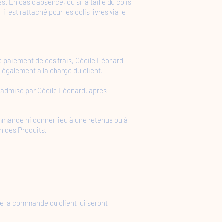
s. En cas d’absence, ou si la taille du colis
l est rattaché pour les colis livrés via le
de paiement de ces frais, Cécile Léonard
également à la charge du client.
a admise par Cécile Léonard, après
ommande ni donner lieu à une retenue ou à
on des Produits.
 de la commande du client lui seront