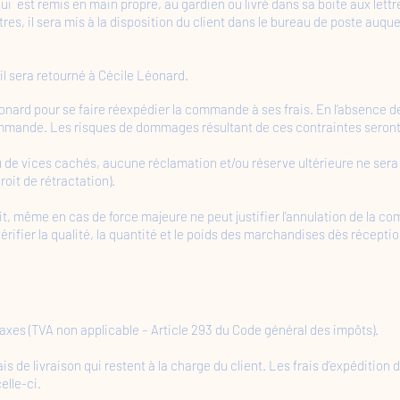
s lui est remis en main propre, au gardien ou livré dans sa boite aux lettre
s, il sera mis à la disposition du client dans le bureau de poste auquel i
, il sera retourné à Cécile Léonard.
éonard pour se faire réexpédier la commande à ses frais. En l’absence 
ommande. Les risques de dommages résultant de ces contraintes seront 
u de vices cachés, aucune réclamation et/ou réserve ultérieure ne ser
roit de rétractation).
t, même en cas de force majeure ne peut justifier l’annulation de la c
érifier la qualité, la quantité et le poids des marchandises dès récepti
taxes (TVA non applicable – Article 293 du Code général des impôts).
s de livraison qui restent à la charge du client. Les frais d’expédition
elle-ci.