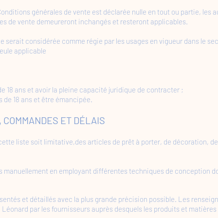
nditions générales de vente est déclarée nulle en tout ou partie, les au
les de vente demeureront inchangés et resteront applicables.
elle serait considérée comme régie par les usages en vigueur dans le sec
eule applicable
 18 ans et avoir la pleine capacité juridique de contracter ;
 de 18 ans et être émancipée.
ÉS, COMMANDES ET DÉLAIS
ette liste soit limitative,des articles de prêt à porter, de décoration, 
s manuellement en employant différentes techniques de conception dont 
sentés et détaillés avec la plus grande précision possible. Les rensei
Léonard par les fournisseurs auprès desquels les produits et matières