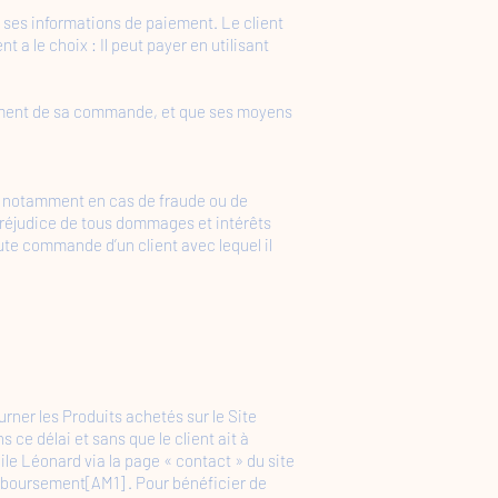
r ses informations de paiement. Le client
 a le choix : Il peut payer en utilisant
aiement de sa commande, et que ses moyens
e, notamment en cas de fraude ou de
 préjudice de tous dommages et intérêts
ute commande d’un client avec lequel il
urner les Produits achetés sur le Site
s ce délai et sans que le client ait à
ile Léonard via la page « contact » du site
emboursement[AM1] . Pour bénéficier de