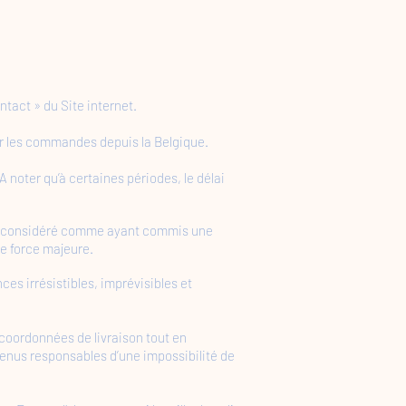
tact » du Site internet.
ur les commandes depuis la Belgique.
 noter qu’à certaines périodes, le délai
e ou considéré comme ayant commis une
de force majeure.
es irrésistibles, imprévisibles et
 coordonnées de livraison tout en
tenus responsables d’une impossibilité de