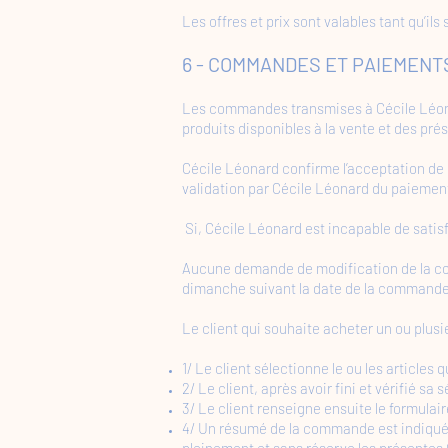
Les offres et prix sont valables tant qu’ils s
​6 - COMMANDES ET PAIEMENT
Les commandes transmises à Cécile Léonar
produits disponibles à la vente et des pr
Cécile Léonard confirme l’acceptation de
validation par Cécile Léonard du paieme
Si, Cécile Léonard est incapable de satisf
Aucune demande de modification de la co
dimanche suivant la date de la commande
Le client qui souhaite acheter un ou plusie
1/ Le client sélectionne le ou les articles q
2/ Le client, après avoir fini et vérifié sa
3/ Le client renseigne ensuite le formula
4/ Un résumé de la commande est indiqué au
pleinement et sans réserve les présentes 