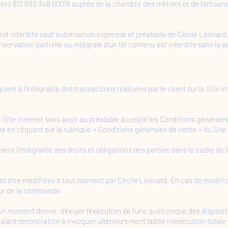
ro 813 693 348 00019 auprès de la chambre des métiers et de l’artisana
est interdite sauf autorisation expresse et préalable de Cécile Léonard.
servation partielle ou intégrale d’un tel contenu est interdite sans la 
nt à l’intégralité des transactions réalisées par le client sur le Site in
e Site internet sans avoir au préalable accepté les Conditions générale
e en cliquant sur la rubrique « Conditions générales de vente » du Site 
nt l’intégralité des droits et obligations des parties dans le cadre de 
nt être modifiées à tout moment par Cécile Léonard. En cas de modific
our de la commande.
 un moment donné, d’exiger l’exécution de l’une quelconque des disposi
lant renonciation à invoquer ultérieurement ladite inexécution totale o