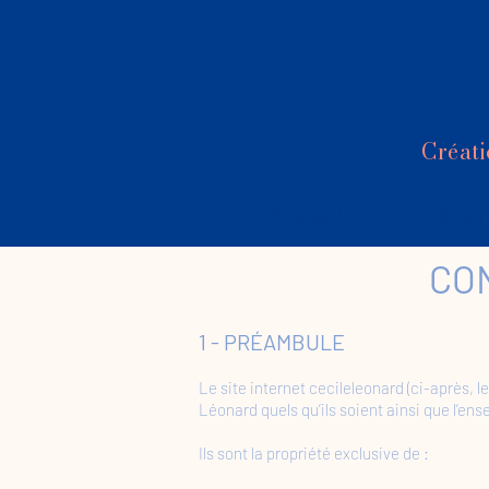
Créati
Accueil
Bouti
CO
1 - PRÉAMBULE
Le site internet cecileleonard (ci-après, 
Léonard quels qu’ils soient ainsi que l’ens
Ils sont la propriété exclusive de :