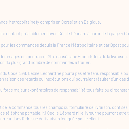
ance Métropolitaine (y compris en Corse) et en Belgique.
dre contact préalablement avec Cécile Léonard à partir de la page « Con
te pour les commandes depuis la France Métropolitaine et par Bpost po
ommages qui pourraient être causés aux Produits lors de la livraison. A
ison du plus grand nombre de commandes à traiter.
1218 du Code civil, Cécile Léonard ne pourra pas être tenu responsabl
n raison des retards ou inexécutions qui pourraient résulter d’un cas 
 force majeur exonératoires de responsabilité tous faits ou circonstanc
t de la commande tous les champs du formulaire de livraison, dont ses
e téléphone portable. Ni Cécile Léonard ni le livreur ne pourront être 
rreur dans l’adresse de livraison indiquée par le client.