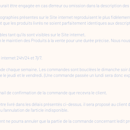
urait être engagée en cas d’erreur ou omission dans la description des 
ographies présentes sur le Site internet reproduisent le plus fidèlemen
 que les produits livrés ne soient parfaitement identiques aux descripti
les tant qu’ils sont visibles sur le Site internet.
 le maintien des Produits à la vente pour une durée précise. Nous nous 
internet 24h/24 et 7j/7.
e chaque semaine. Les commandes sont bouclées le dimanche soir à min
e le jeudi et le vendredi. (Une commande passée un lundi sera donc expé
 mail de confirmation de la commande que recevra le client.
tre livré dans les délais présentés ci-dessus, il sera proposé au client
u l’annulation de l’article indisponible.
Client ne pourra annuler que la partie de la commande concernant ledit