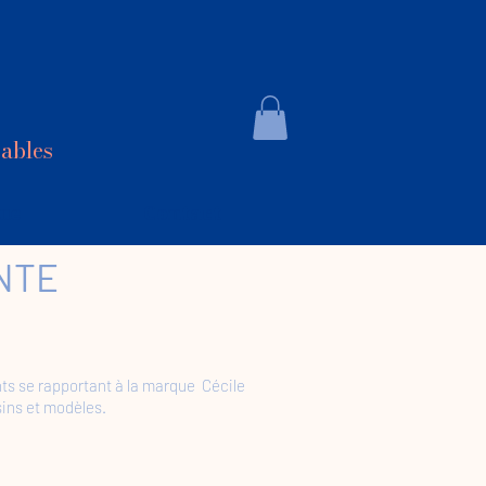
sables
ue
Contact
NTE
ents se rapportant à la marque Cécile
sins et modèles.