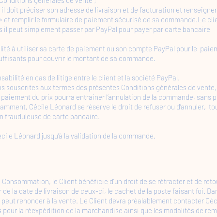
il doit préciser son adresse de livraison et de facturation et renseigne
 » et remplir le formulaire de paiement sécurisé de sa commande.Le client
as il peut simplement passer par PayPal pour payer par carte bancaire
abilité à utiliser sa carte de paiement ou son compte PayPal pour le p
uffisants pour couvrir le montant de sa commande.
ilité en cas de litige entre le client et la société PayPal.
ions souscrites aux termes des présentes Conditions générales de vent
de paiement du prix pourra entrainer l’annulation de la commande, sans
tamment, Cécile Léonard se réserve le droit de refuser ou d’annuler, to
tion frauduleuse de carte bancaire.
cile Léonard jusqu’à la validation de la commande.
la Consommation, le Client bénéficie d’un droit de se rétracter et de reto
de la date de livraison de ceux-ci, le cachet de la poste faisant foi. Dan
ci peut renoncer à la vente. Le Client devra préalablement contacter Céc
es pour la réexpédition de la marchandise ainsi que les modalités de r