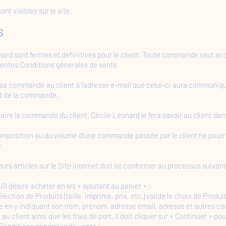
ont visibles sur le site.
S
d sont fermes et définitives pour le client. Toute commande vaut acce
ésentes Conditions générales de vente.
 sa commande au client à l’adresse e-mail que celui-ci aura communiqu
nt de la commande.
aire la commande du client, Cécile Léonard le fera savoir au client dans
mposition ou du volume d’une commande passée par le client ne pourra
.
urs articles sur le Site internet doit se conformer au processus suivant
u’il désire acheter en les « ajoutant au panier » ;
 sélection de Produits (taille, imprimé, prix, etc.) valide le choix de Prod
ire en y indiquant son nom, prénom, adresse email, adresse et autres c
 client ainsi que les frais de port. Il doit cliquer sur « Continuer » 
Conditions générales de vente ;