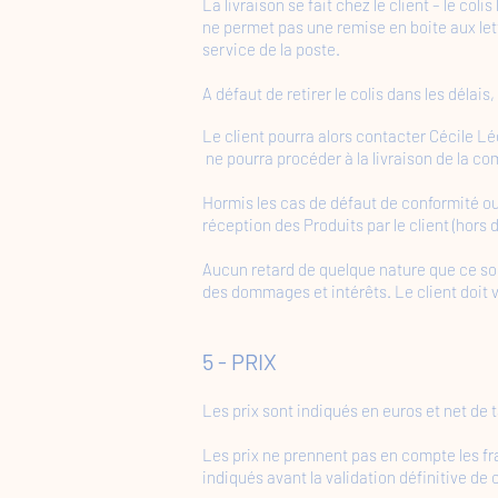
La livraison se fait chez le client – le coli
ne permet pas une remise en boite aux lettre
service de la poste.
A défaut de retirer le colis dans les délais
Le client pourra alors contacter Cécile L
ne pourra procéder à la livraison de la c
Hormis les cas de défaut de conformité o
réception des Produits par le client (hors d
Aucun retard de quelque nature que ce soi
des dommages et intérêts. Le client doit v
​5 - PRIX
Les prix sont indiqués en euros et net de 
Les prix ne prennent pas en compte les frai
indiqués avant la validation définitive de c