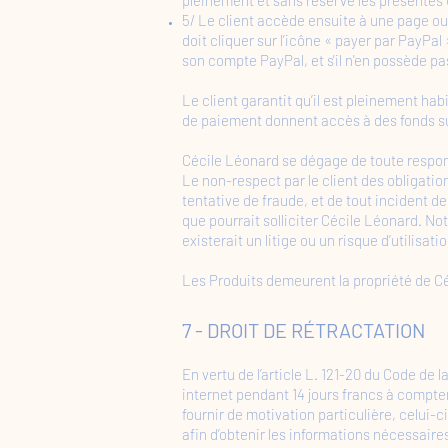
5/ Le client accède ensuite à une page ou 
doit cliquer sur l’icône « payer par PayPal
son compte PayPal, et s'il n'en possède p
Le client garantit qu’il est pleinement h
de paiement donnent accès à des fonds s
Cécile Léonard se dégage de toute responsab
Le non-respect par le client des obligat
tentative de fraude, et de tout incident 
que pourrait solliciter Cécile Léonard. No
existerait un litige ou un risque d’utilisa
Les Produits demeurent la propriété de Cé
​7 - DROIT DE RÉTRACTATION
En vertu de l’article L. 121-20 du Code de 
internet pendant 14 jours francs à compter 
fournir de motivation particulière, celui-
afin d’obtenir les informations nécessair