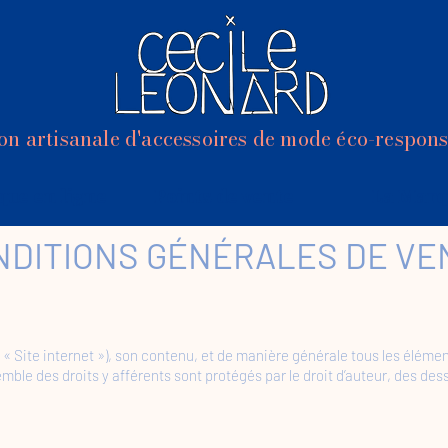
on artisanale d'accessoires de mode éco-respon
que en ligne
Points de vente
La Marq
NDITIONS GÉNÉRALES DE VE
le « Site internet »), son contenu, et de manière générale tous les élém
emble des droits y afférents sont protégés par le droit d’auteur, des des