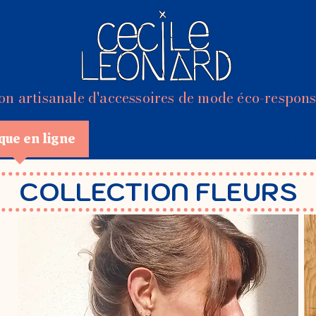
on artisanale d'accessoires de mode éco-respon
que en ligne
Points de vente
La Marq
COLLECTION FLEURS