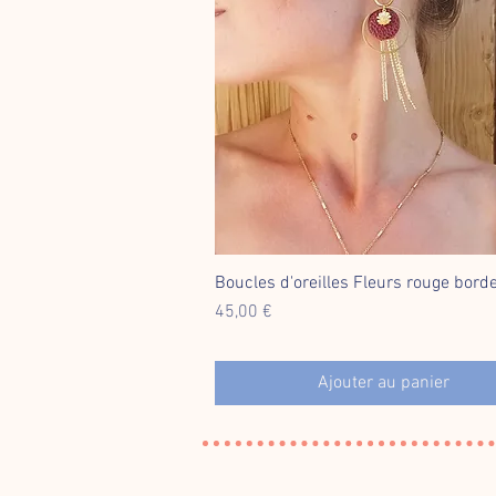
Boucles d'oreilles Fleurs rouge bord
Aperçu rapide
Prix
45,00 €
Ajouter au panier