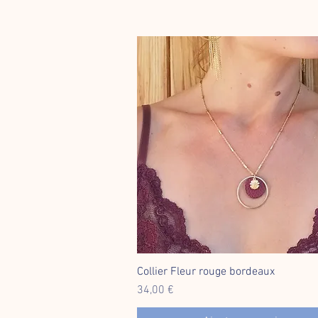
Collier Fleur rouge bordeaux
Aperçu rapide
Prix
34,00 €