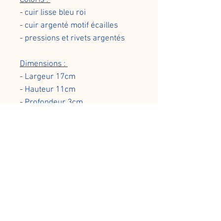
- cuir lisse bleu roi
- cuir argenté motif écailles
- pressions et rivets argentés
Dimensions :
- Largeur 17cm
- Hauteur 11cm
- Profondeur 3cm
- Passants ceinture : 4.5cm
Tous les modèles de
maroquinerie sont fabriqués à
partir de cuirs bovins issus des
chûtes et fins de stocks des
tanneries françaises et des
grandes maisons.
Par conséquent, les stocks sont