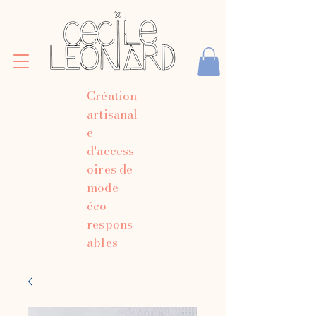
Création
artisanal
e
d'access
oires de
mode
éco-
respons
ables