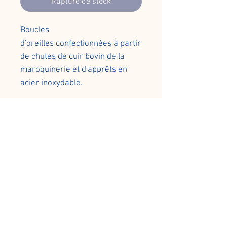
Rupture de stock
Boucles
d'oreilles confectionnées à partir
de chutes de cuir bovin de la
maroquinerie et d'apprêts en
acier inoxydable.
Modèle P'tit Fruit
Cuir : bleu roi
Attaches : clou avec papillon de
réglage.
Largeur : 2cm
Longueur : 3,5cm