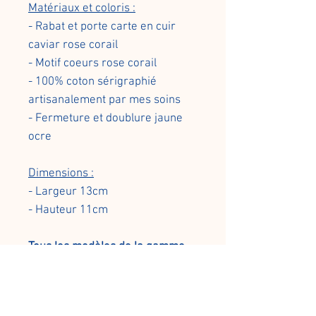
Matériaux et coloris :
- Rabat et porte carte en cuir
caviar rose corail
- Motif coeurs rose corail
- 100% coton sérigraphié
artisanalement par mes soins
- Fermeture et doublure jaune
ocre
Dimensions :
- Largeur 13cm
- Hauteur 11cm
Tous les modèles de la gamme
d'accessoires textile sont pensés
et fabriqués par mes soins de A
à Z : Je dessine les motifs, les