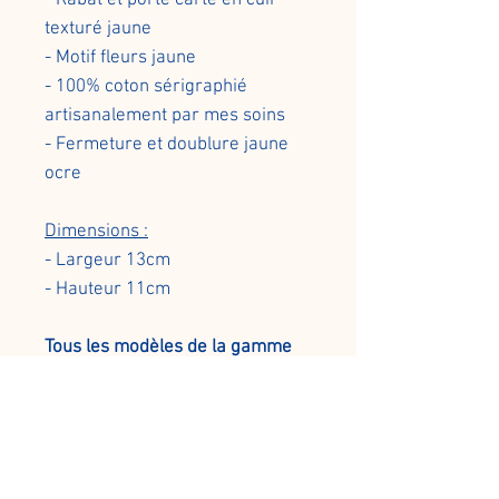
texturé jaune
- Motif fleurs jaune
- 100% coton sérigraphié
artisanalement par mes soins
- Fermeture et doublure jaune
ocre
Dimensions :
- Largeur 13cm
- Hauteur 11cm
Tous les modèles de la gamme
d'accessoires textile sont pensés
et fabriqués par mes soins de A
à Z : Je dessine les motifs, les
imprime en sérigraphie
artisanale avec des encres