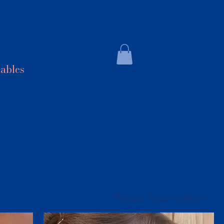
sables
ue
Contact
Trier par :
Recommandé