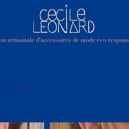
on artisanale d'accessoires de mode éco-respon
que en ligne
Points de vente
La Marq
les FLEURS