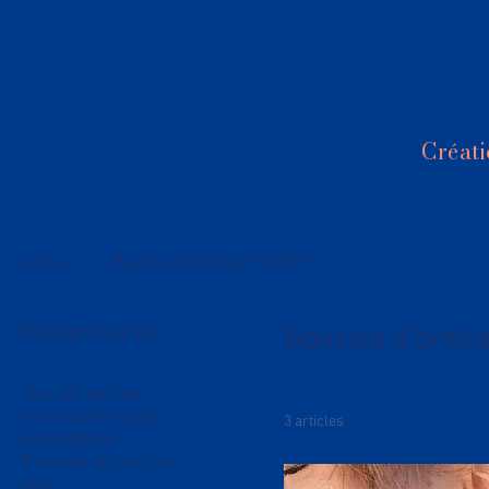
Créati
Accueil
Bouti
Accueil
Boucles d'oreilles FLEURS
Rechercher par
Boucles d'oreil
Tous les articles
Accessoires textile
3 articles
sérigraphiés
Bananes de ceinture
bleu